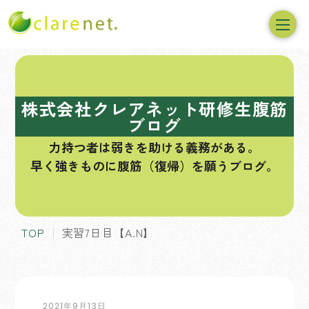
コ
ン
テ
株式会社クレアネット研修生腹筋
ン
ブログ
ツ
力持つ者は弱きを助ける義務がある。
へ
早く強きものに腹筋（復帰）を願うブログ。
ス
キ
ッ
プ
TOP
実習7日目【A.N】
2021年9月13日