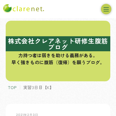
コ
ン
テ
株式会社クレアネット研修生腹筋
ン
ブログ
ツ
力持つ者は弱きを助ける義務がある。
へ
早く強きものに腹筋（復帰）を願うブログ。
ス
キ
ッ
プ
TOP
実習3日目【K】
2021年2月3日