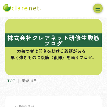
コ
ン
テ
株式会社クレアネット研修生腹筋
ン
ブログ
ツ
力持つ者は弱きを助ける義務がある。
へ
早く強きものに腹筋（復帰）を願うブログ。
ス
キ
ッ
プ
TOP
実習14日目
2015年9月24日