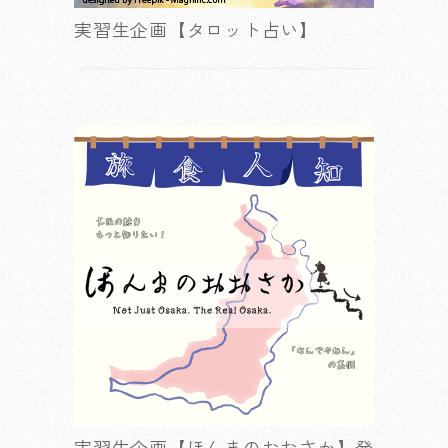
実習生企画【タロット占い】
実習生企画【ほんまのおおさか】発