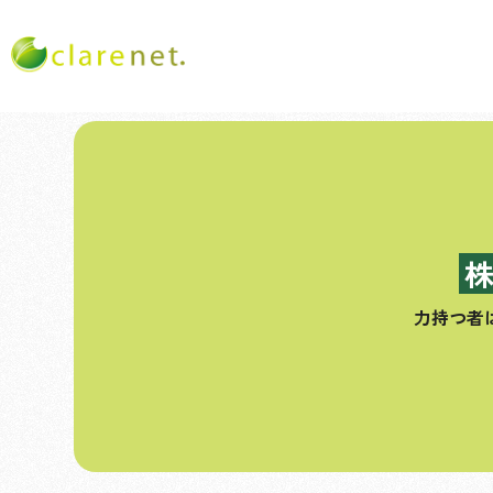
コ
ン
テ
ン
ツ
へ
ス
力持つ者
キ
ッ
プ