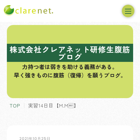
コ
ン
テ
株式会社クレアネット研修生腹筋
ン
ブログ
ツ
力持つ者は弱きを助ける義務がある。
へ
早く強きものに腹筋（復帰）を願うブログ。
ス
キ
ッ
プ
TOP
実習14日目【M.M】
2021年10月25日