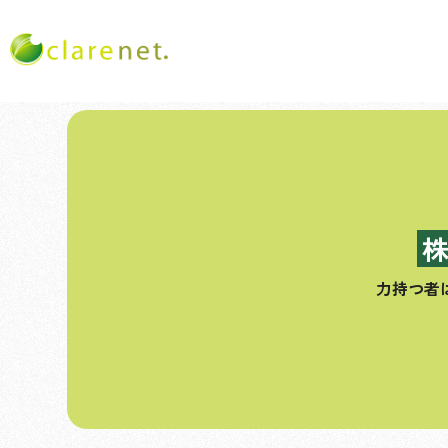
コ
ン
テ
ン
ツ
へ
ス
力持つ者
キ
ッ
プ