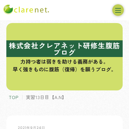
コ
ン
テ
株式会社クレアネット研修生腹筋
ン
ブログ
ツ
力持つ者は弱きを助ける義務がある。
へ
早く強きものに腹筋（復帰）を願うブログ。
ス
キ
ッ
プ
TOP
実習13日目【A.N】
2021年9月24日