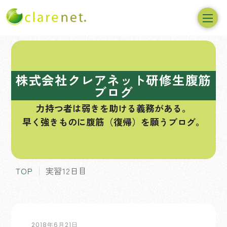
コ
ン
テ
株式会社クレアネット研修生腹筋
ン
ブログ
ツ
力持つ者は弱きを助ける義務がある。
へ
早く強きものに腹筋（復帰）を願うブログ。
ス
キ
ッ
プ
TOP
実習12日目
2018年6月21日