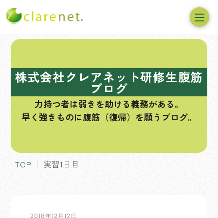
コ
ン
テ
株式会社クレアネット研修生腹筋
ン
ブログ
ツ
力持つ者は弱きを助ける義務がある。
へ
早く強きものに腹筋（復帰）を願うブログ。
ス
キ
ッ
プ
TOP
実習1日目
2018年12月12日