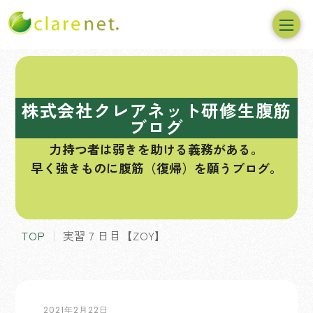
コ
ン
テ
株式会社クレアネット研修生腹筋
ン
ブログ
ツ
力持つ者は弱きを助ける義務がある。
へ
早く強きものに腹筋（復帰）を願うブログ。
ス
キ
ッ
プ
TOP
実習７日目【ZOY】
2021年2月22日