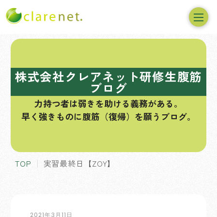
コ
ン
テ
株式会社クレアネット研修生腹筋
ン
ブログ
ツ
力持つ者は弱きを助ける義務がある。
へ
早く強きものに腹筋（復帰）を願うブログ。
ス
キ
ッ
プ
TOP
実習最終日【ZOY】
2021年3月11日