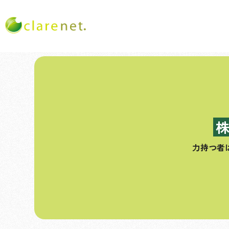
コ
ン
テ
ン
ツ
へ
ス
力持つ者
キ
ッ
プ