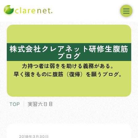
コ
ン
テ
株式会社クレアネット研修生腹筋
ン
ブログ
ツ
力持つ者は弱きを助ける義務がある。
へ
早く強きものに腹筋（復帰）を願うブログ。
ス
キ
ッ
プ
TOP
実習六日目
2018年3月30日