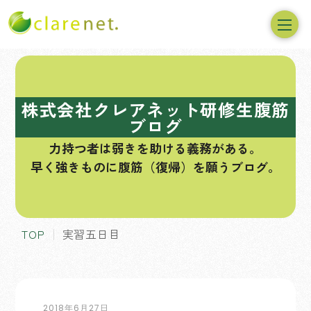
コ
ン
テ
株式会社クレアネット研修生腹筋
ン
ブログ
ツ
力持つ者は弱きを助ける義務がある。
へ
早く強きものに腹筋（復帰）を願うブログ。
ス
キ
ッ
プ
TOP
実習五日目
2018年6月27日