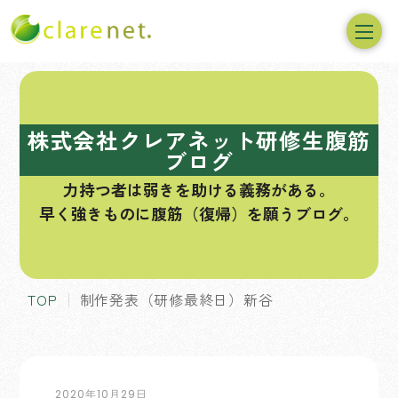
コ
ン
テ
株式会社クレアネット研修生腹筋
ン
ブログ
ツ
力持つ者は弱きを助ける義務がある。
へ
早く強きものに腹筋（復帰）を願うブログ。
ス
キ
ッ
プ
TOP
制作発表（研修最終日）新谷
2020年10月29日