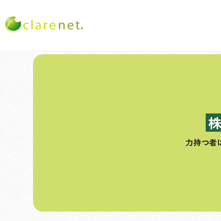
コ
ン
テ
ン
ツ
へ
ス
力持つ者
キ
ッ
プ