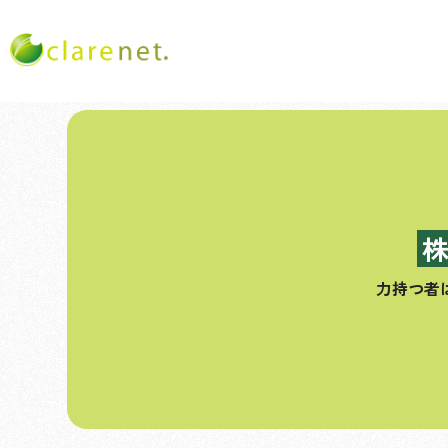
コ
ン
テ
ン
ツ
へ
ス
力持つ者
キ
ッ
プ