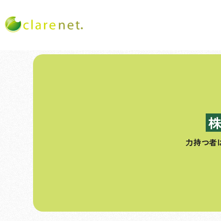
コ
ン
テ
ン
ツ
へ
ス
力持つ者
キ
ッ
プ