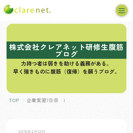
コ
ン
テ
株式会社クレアネット研修生腹筋
ン
ブログ
ツ
力持つ者は弱きを助ける義務がある。
へ
早く強きものに腹筋（復帰）を願うブログ。
ス
キ
ッ
プ
TOP
企業実習7日目 I
2015年2月12日