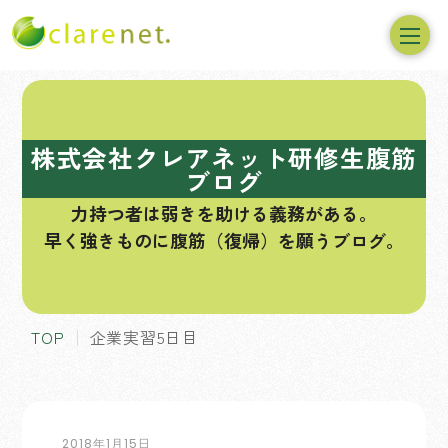
コ
ン
テ
株式会社クレアネット研修生腹筋
ン
ブログ
ツ
力持つ者は弱きを助ける義務がある。
へ
早く強きものに腹筋（復帰）を願うブログ。
ス
キ
ッ
プ
TOP
企業実習5日目
2018年1月15日