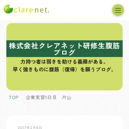
コ
ン
テ
株式会社クレアネット研修生腹筋
ン
ブログ
ツ
力持つ者は弱きを助ける義務がある。
へ
早く強きものに腹筋（復帰）を願うブログ。
ス
キ
ッ
プ
TOP
企業実習5日目 片山
2017年2月6日