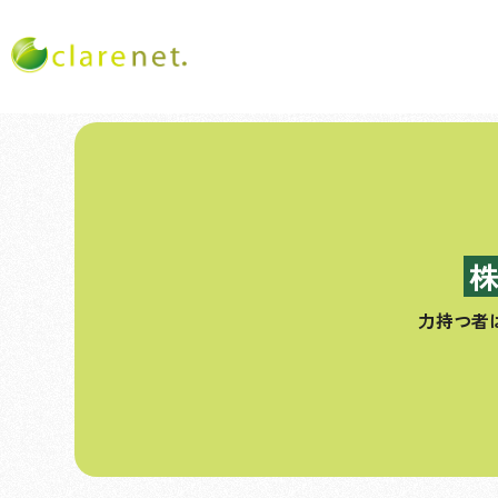
コ
ン
テ
ン
ツ
へ
ス
力持つ者
キ
ッ
プ