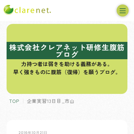
コ
ン
テ
株式会社クレアネット研修生腹筋
ン
ブログ
ツ
力持つ者は弱きを助ける義務がある。
へ
早く強きものに腹筋（復帰）を願うブログ。
ス
キ
ッ
プ
TOP
企業実習13日目_市山
2016年10月21日