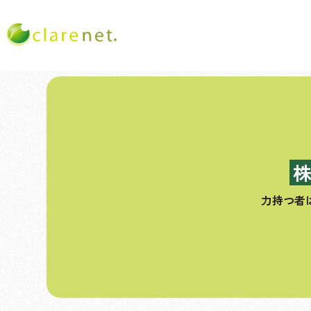
コ
ン
テ
ン
ツ
へ
ス
力持つ者
キ
ッ
プ