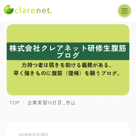
コ
ン
テ
株式会社クレアネット研修生腹筋
ン
ブログ
ツ
力持つ者は弱きを助ける義務がある。
へ
早く強きものに腹筋（復帰）を願うブログ。
ス
キ
ッ
プ
TOP
企業実習10日目_市山
2016年10月18日