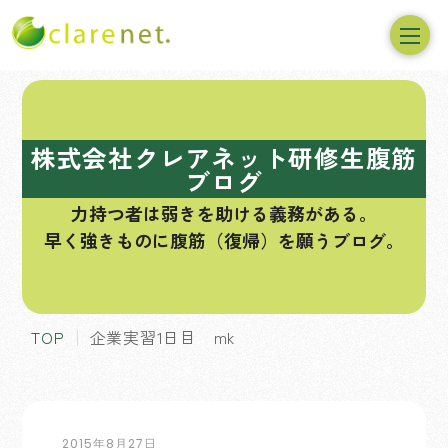
コ
ン
テ
株式会社クレアネット研修生腹筋
ン
ブログ
ツ
力持つ者は弱きを助ける義務がある。
へ
早く強きものに腹筋（復帰）を願うブログ。
ス
キ
ッ
プ
TOP
企業実習1日目 mk
2015年8月27日