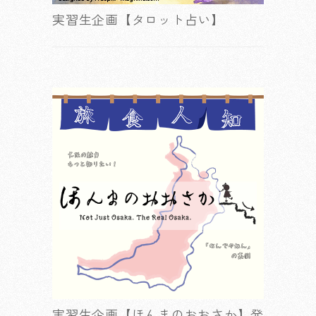
実習生企画【タロット占い】
実習生企画【ほんまのおおさか】発