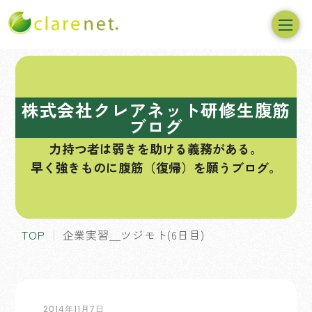
コ
ン
テ
株式会社クレアネット研修生腹筋
ン
ブログ
ツ
力持つ者は弱きを助ける義務がある。
へ
早く強きものに腹筋（復帰）を願うブログ。
ス
キ
ッ
プ
TOP
企業実習＿ツジモト(6日目)
2014年11月7日