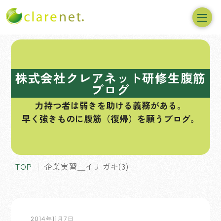
コ
ン
テ
株式会社クレアネット研修生腹筋
ン
ブログ
ツ
力持つ者は弱きを助ける義務がある。
へ
早く強きものに腹筋（復帰）を願うブログ。
ス
キ
ッ
プ
TOP
企業実習＿イナガキ(3)
2014年11月7日