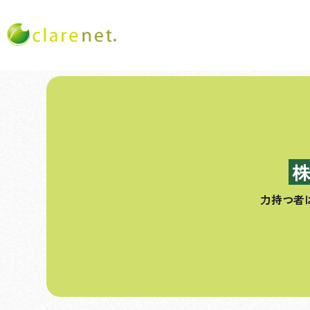
コ
ン
テ
ン
ツ
へ
ス
力持つ者
キ
ッ
プ