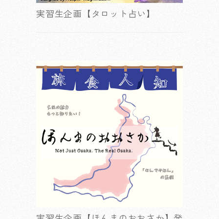
実習生企画【タロット占い】
実習生企画【ほんまのおおさか】発