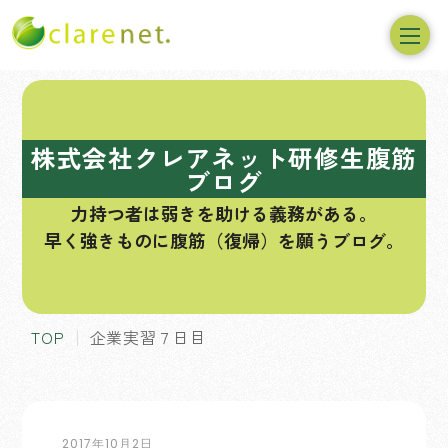
コ
ン
テ
株式会社クレアネット研修生腹筋
ン
ブログ
ツ
力持つ者は弱きを助ける義務がある。
へ
早く強きものに腹筋（復帰）を願うブログ。
ス
キ
ッ
プ
TOP
企業実習７日目
2017年10月2日