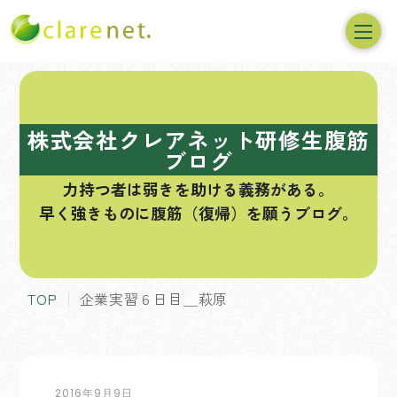
コ
ン
テ
株式会社クレアネット研修生腹筋
ン
ブログ
ツ
力持つ者は弱きを助ける義務がある。
へ
早く強きものに腹筋（復帰）を願うブログ。
ス
キ
ッ
プ
TOP
企業実習６日目＿萩原
2016年9月9日