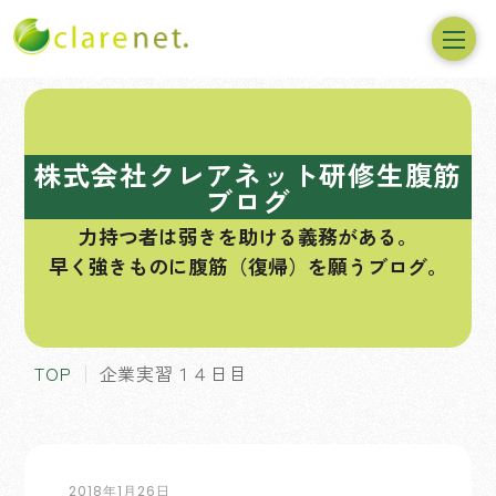
コ
ン
テ
株式会社クレアネット研修生腹筋
ン
ブログ
ツ
力持つ者は弱きを助ける義務がある。
へ
早く強きものに腹筋（復帰）を願うブログ。
ス
キ
ッ
プ
TOP
企業実習１４日目
2018年1月26日