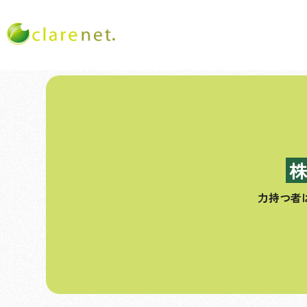
コ
ン
テ
ン
ツ
へ
ス
力持つ者
キ
ッ
プ