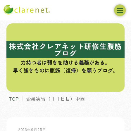
コ
ン
テ
株式会社クレアネット研修生腹筋
ン
ブログ
ツ
力持つ者は弱きを助ける義務がある。
へ
早く強きものに腹筋（復帰）を願うブログ。
ス
キ
ッ
プ
TOP
企業実習（１１日目）中西
2013年9月25日