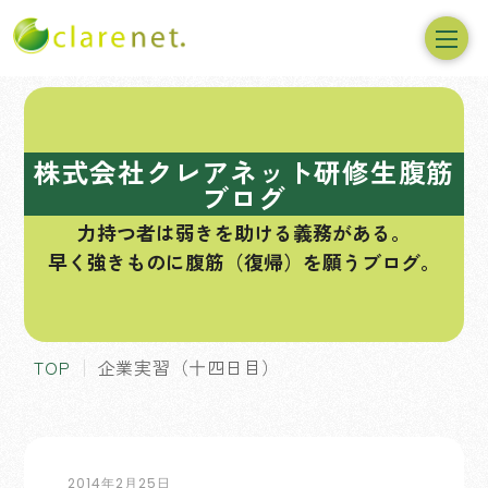
コ
ン
テ
株式会社クレアネット研修生腹筋
ン
ブログ
ツ
力持つ者は弱きを助ける義務がある。
へ
早く強きものに腹筋（復帰）を願うブログ。
ス
キ
ッ
プ
TOP
企業実習（十四日目）
2014年2月25日