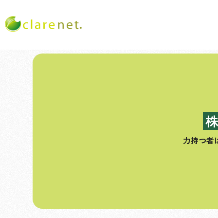
コ
ン
テ
ン
ツ
へ
ス
力持つ者
キ
ッ
プ