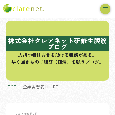
コ
ン
テ
株式会社クレアネット研修生腹筋
ン
ブログ
ツ
力持つ者は弱きを助ける義務がある。
へ
早く強きものに腹筋（復帰）を願うブログ。
ス
キ
ッ
プ
TOP
企業実習初日 RF
2015年9月2日