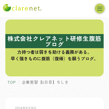
コ
ン
テ
株式会社クレアネット研修生腹筋
ン
ブログ
ツ
力持つ者は弱きを助ける義務がある。
へ
早く強きものに腹筋（復帰）を願うブログ。
ス
キ
ッ
プ
TOP
企業実習【6日目】ちしき
2014年5月9日