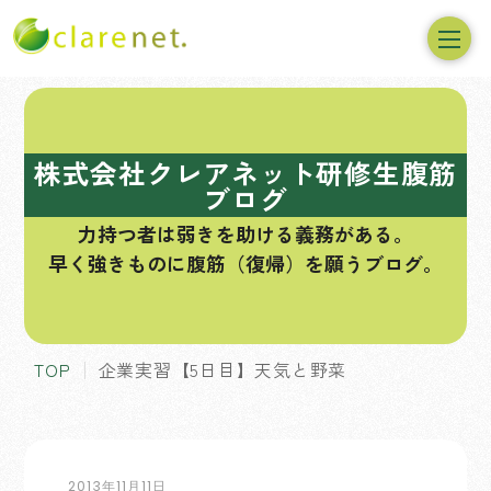
コ
ン
テ
株式会社クレアネット研修生腹筋
ン
ブログ
ツ
力持つ者は弱きを助ける義務がある。
へ
早く強きものに腹筋（復帰）を願うブログ。
ス
キ
ッ
プ
TOP
企業実習【5日目】天気と野菜
2013年11月11日