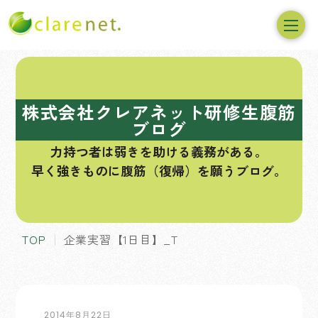
コ
ン
テ
株式会社クレアネット研修生腹筋
ン
ブログ
ツ
力持つ者は弱きを助ける義務がある。
へ
早く強きものに腹筋（復帰）を願うブログ。
ス
キ
ッ
プ
TOP
企業実習【1日目】_T
2014年8月22日