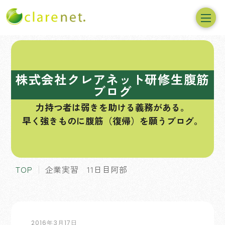
コ
ン
テ
株式会社クレアネット研修生腹筋
ン
ブログ
ツ
力持つ者は弱きを助ける義務がある。
へ
早く強きものに腹筋（復帰）を願うブログ。
ス
キ
ッ
プ
TOP
企業実習 11日目阿部
2016年3月17日