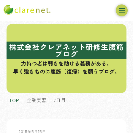
コ
ン
テ
株式会社クレアネット研修生腹筋
ン
ブログ
ツ
力持つ者は弱きを助ける義務がある。
へ
早く強きものに腹筋（復帰）を願うブログ。
ス
キ
ッ
プ
TOP
企業実習 -7日目-
2015年5月15日