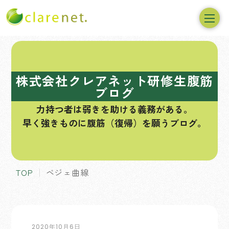
コ
ン
テ
株式会社クレアネット研修生腹筋
ン
ブログ
ツ
力持つ者は弱きを助ける義務がある。
へ
早く強きものに腹筋（復帰）を願うブログ。
ス
キ
ッ
プ
TOP
ベジェ曲線
2020年10月6日