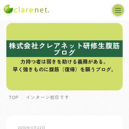
コ
ン
テ
株式会社クレアネット研修生腹筋
ン
ブログ
ツ
力持つ者は弱きを助ける義務がある。
へ
早く強きものに腹筋（復帰）を願うブログ。
ス
キ
ッ
プ
TOP
インターン初日です
2010年11月22日