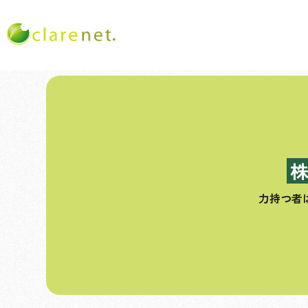
コ
ン
テ
ン
ツ
へ
ス
力持つ者
キ
ッ
プ