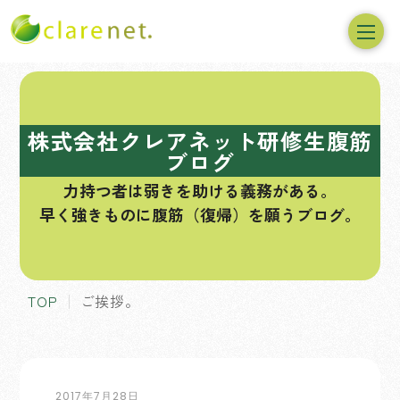
コ
ン
テ
株式会社クレアネット研修生腹筋
ン
ブログ
ツ
力持つ者は弱きを助ける義務がある。
へ
早く強きものに腹筋（復帰）を願うブログ。
ス
キ
ッ
プ
TOP
ご挨拶。
2017年7月28日