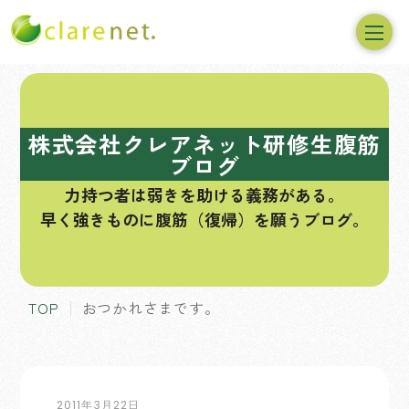
コ
ン
テ
株式会社クレアネット研修生腹筋
ン
ブログ
ツ
力持つ者は弱きを助ける義務がある。
へ
早く強きものに腹筋（復帰）を願うブログ。
ス
キ
ッ
プ
TOP
おつかれさまです。
2011年3月22日