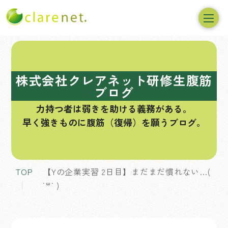
コ
ン
テ
株式会社クレアネット研修生腹筋
ン
ブログ
ツ
力持つ者は弱きを助ける義務がある。
へ
早く強きものに腹筋（復帰）を願うブログ。
ス
キ
ッ
プ
TOP
【Yの企業実習 2日目】まだまだ慣れない…(
˙꒳˙ )