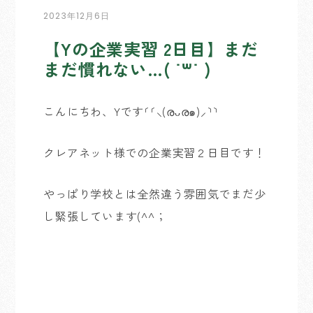
2023年12月6日
【Yの企業実習 2日目】まだ
まだ慣れない…( ˙꒳˙ )
こんにちわ、Yです⸂⸂⸜(രᴗര๑)⸝⸃⸃
クレアネット様での企業実習２日目です！
やっぱり学校とは全然違う雰囲気でまだ少
し緊張しています(^^；