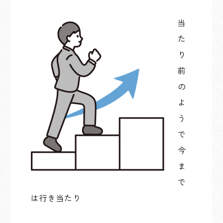
当
た
り
前
の
よ
う
で
今
ま
で
は行き当たり