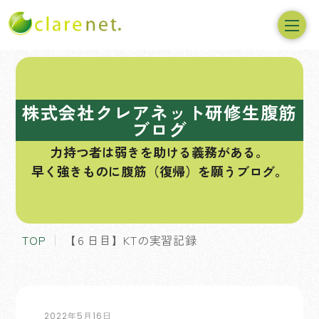
コ
ン
テ
株式会社クレアネット研修生腹筋
ン
ブログ
ツ
力持つ者は弱きを助ける義務がある。
へ
早く強きものに腹筋（復帰）を願うブログ。
ス
キ
ッ
プ
TOP
【６日目】KTの実習記録
2022年5月16日