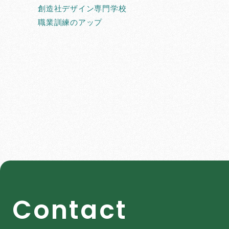
創造社デザイン専門学校
職業訓練のアップ
C
o
n
t
a
c
t