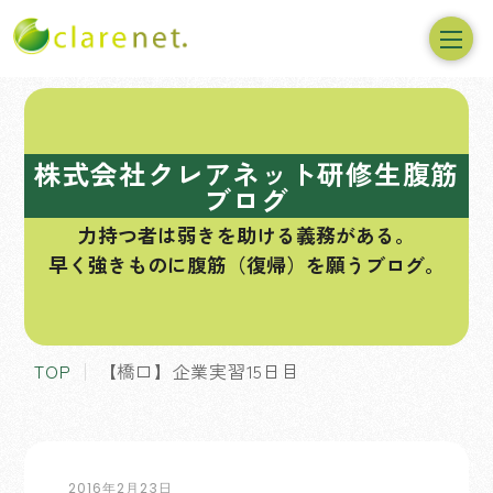
コ
ン
テ
株式会社クレアネット研修生腹筋
ン
ブログ
ツ
力持つ者は弱きを助ける義務がある。
へ
早く強きものに腹筋（復帰）を願うブログ。
ス
キ
ッ
プ
TOP
【橋口】企業実習15日目
2016年2月23日